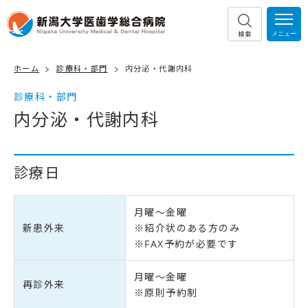
検索
ホーム
診療科・部門
内分泌・代謝内科
診療科・部門
内分泌・代謝内科
診療日
月曜～金曜
新患外来
※紹介状のある方のみ
※FAX予約が必要です
月曜～金曜
再診外来
※原則予約制