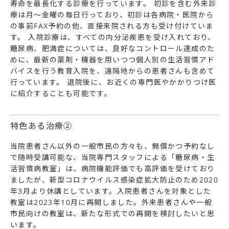
寿命を最長化する診療を行っています。 初診を含む外来診
療は月～金曜の毎日行っており、初診は各病院・医院から
の事前FAX予約の他、直接来院される方も受け付けていま
す。 入院診療は、すべての内分泌疾患を受け入れており、
糖尿病、肥満症については、良好なコントロール達成のた
めに、最新の薬剤・機器を用いつつ個人別の生活習慣アド
バイスを行う教育入院を、遠隔地からの患者さんも含めて
行っています。 退院後に、お近くの専門医やかかりつけ医
に紹介することも可能です。
特色ある治療②
当院患者さん以外の一般市民の方々も、無償かつ予約なし
で随時受講可能な、当院専門スタッフによる「糖尿病・生
活習慣病教室」は、病院機能評価でも高評価を受けており
ましたが、新型コロナウイルス感染症拡大防止のため
2020
年
3
月より休講としています。入院患者さんを対象とした
教室は2023年10月に再開しました。外来患者さんや一般
市民向けの教室は、新たな形式での再開を検討したいと思
います。