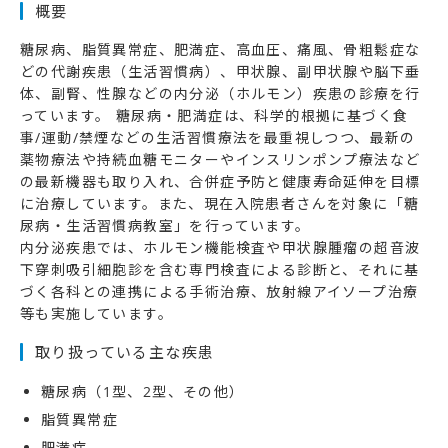
概要
糖尿病、脂質異常症、肥満症、高血圧、痛風、骨粗鬆症な
どの代謝疾患（生活習慣病）、甲状腺、副甲状腺や脳下垂
体、副腎、性腺などの内分泌（ホルモン）疾患の診療を行
っています。 糖尿病・肥満症は、科学的根拠に基づく食
事/運動/禁煙などの生活習慣療法を最重視しつつ、最新の
薬物療法や持続血糖モニターやインスリンポンプ療法など
の最新機器も取り入れ、合併症予防と健康寿命延伸を目標
に治療しています。また、現在入院患者さんを対象に「糖
尿病・生活習慣病教室」を行っています。
内分泌疾患では、ホルモン機能検査や甲状腺腫瘤の超音波
下穿刺吸引細胞診を含む専門検査による診断と、それに基
づく各科との連携による手術治療、放射線アイソープ治療
等も実施しています。
取り扱っている主な疾患
糖尿病（1型、2型、その他）
脂質異常症
肥満症