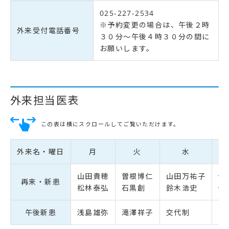
025-227-2534
※予約変更の場合は、午後２時
外来受付電話番号
３０分～午後４時３０分の間に
お願いします。
外来担当医表
この表は横にスクロールしてご覧いただけます。
外来名・曜日
月
火
水
山田貴穂
曽根博仁
山田万祐子
佐
再来・新患
松林泰弘
石黒創
鈴木浩史
佐
午後新患
浅島雄弥
滝澤祥子
交代制
中