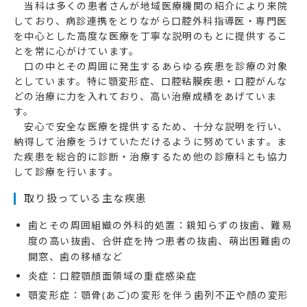
当科は多くの患者さんが地域医療機関の紹介により来院
しており、病診連携をとりながら口腔外科指導医・専門医
を中心とした高度な医療を丁寧な説明のもとに提供するこ
とを常に心がけています。
口の中とその周囲に発生するあらゆる疾患を診療の対象
としています。特に顎変形症、口腔粘膜疾患・口腔がんな
どの治療に力を入れており、高い治療成績をあげていま
す。
安心で安全な医療を提供するため、十分な説明を行い、
納得して治療をうけていただけるように努めています。ま
た疾患を総合的に診断・治療するため他の診療科とも協力
して診療を行います。
取り扱っている主な疾患
歯とその周囲組織の外科的処置：親知らずの抜歯、難易
度の高い抜歯、合併症を持つ患者の抜歯、萌出困難歯の
開窓、歯の移植など
炎症：口腔顎顔面領域の重症感染症
顎変形症：顎骨(あご)の変形を伴う歯列不正や顔の変形