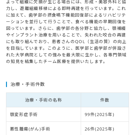
よって組織に欠損が生じる場合には、形成・美容外科と協
力し、遊離組織移植による即時再建を行っています。これ
に加えて、歯学部の摂食嚥下機能回復部によるリハビリテ
ーションを並行して行うことで、食べる機能の早期回復を
図っています。さらに、歯学部の各分野と協力し、顎補綴
やインプラント治療を用いることで、失われた咬合の再建
にも取り組んでおり、患者さんのQOL（生活の質）の向上
を目指しています。このように、医学部と歯学部が併設さ
れた大学病院としての強みを最大限に生かし、各専門領域
の知見を結集したチーム医療を提供いたします。
治療・手術件数
治療・手術の名称
件数
顎変形症手術
99件(2025年)
悪性腫瘍(がん)手術
26件(2025年)