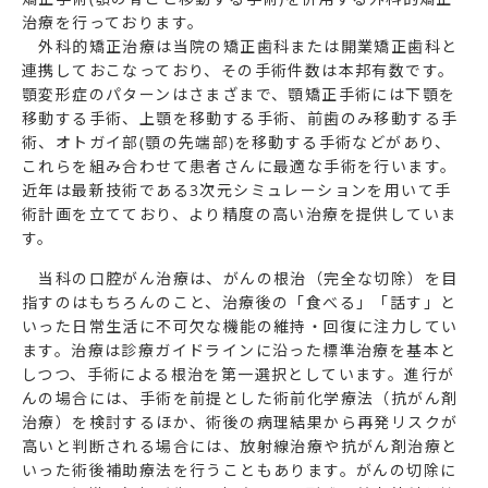
治療を行っております。
外科的矯正治療は当院の矯正歯科または開業矯正歯科と
連携しておこなっており、その手術件数は本邦有数です。
顎変形症のパターンはさまざまで、顎矯正手術には下顎を
移動する手術、上顎を移動する手術、前歯のみ移動する手
術、オトガイ部(顎の先端部)を移動する手術などがあり、
これらを組み合わせて患者さんに最適な手術を行います。
近年は最新技術である3次元シミュレーションを用いて手
術計画を立てており、より精度の高い治療を提供していま
す。
当科の口腔がん治療は、がんの根治（完全な切除）を目
指すのはもちろんのこと、治療後の「食べる」「話す」と
いった日常生活に不可欠な機能の維持・回復に注力してい
ます。治療は診療ガイドラインに沿った標準治療を基本と
しつつ、手術による根治を第一選択としています。進行が
んの場合には、手術を前提とした術前化学療法（抗がん剤
治療）を検討するほか、術後の病理結果から再発リスクが
高いと判断される場合には、放射線治療や抗がん剤治療と
いった術後補助療法を行うこともあります。がんの切除に