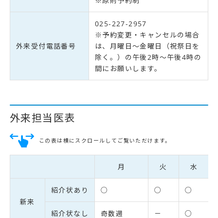
※原則予約制
025-227-2957
※予約変更・キャンセルの場合
外来受付電話番号
は、月曜日～金曜日（祝祭日を
除く。）の午後2時～午後4時の
間にお願いします。
外来担当医表
この表は横にスクロールしてご覧いただけます。
月
火
水
紹介状あり
○
○
○
新来
紹介状なし
奇数週
－
○