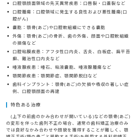
口腔顎顔面領域の先天異常疾患：口唇裂・口蓋裂など
口腔腫瘍：口腔領域に発生する良性および悪性腫瘍(口
腔がん)
嚢胞：顎骨(あご)や口腔軟組織にできる嚢胞
外傷：顎骨(あご)の骨折、歯の外傷、顔面や口腔軟組織
の損傷など
口腔粘膜疾患：アフタ性口内炎、舌炎、白板症、扁平苔
癬、難治性口内炎など
唾液腺疾患：唾石、粘液嚢胞、唾液腺腫瘍など
顎関節疾患：顎関節症、顎関節脱臼など
歯科インプラント：顎骨(あご)の欠損や吸収の著しい症
例、口腔顎顔面の再建
特色ある治療
(上下の前歯のかみ合わせが開いている)などの顎骨(あご)
の変形を伴った歯列不正の場合、通常の歯科矯正治療のみ
では良好なかみ合わせや顔貌を獲得することが難しく、顎
矯正手術(顎の骨ごと移動する手術)を併用する外科的矯正