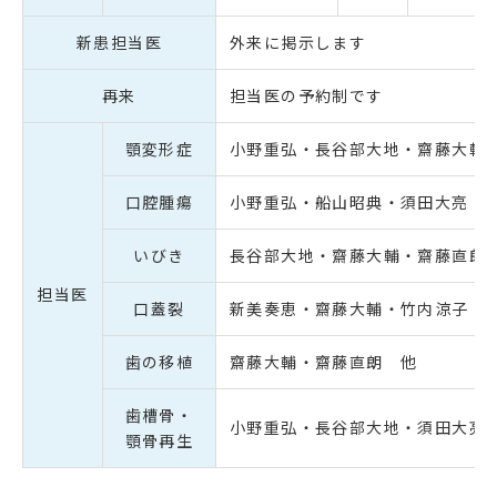
新患担当医
外来に掲示します
再来
担当医の予約制です
顎変形症
小野重弘・長谷部大地・齋藤大輔
口腔腫瘍
小野重弘・船山昭典・須田大亮 
いびき
長谷部大地・齋藤大輔・齋藤直朗
担当医
口蓋裂
新美奏恵・齋藤大輔・竹内涼子 
歯の移植
齋藤大輔・齋藤直朗 他
歯槽骨・
小野重弘・長谷部大地・須田大亮
顎骨再生