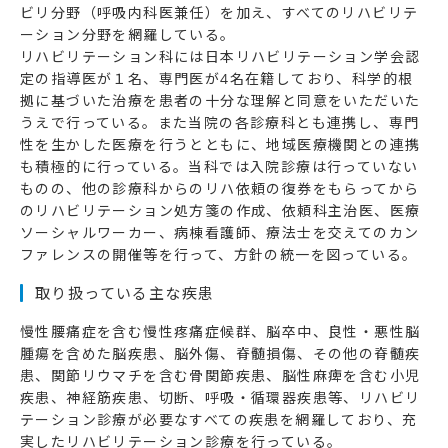
ビリ分野（呼吸内科医兼任）を加え、すべてのリハビリテ
ーション分野を網羅している。
リハビリテーション科には日本リハビリテーション学会認
定の指導医が１名、専門医が4名在籍しており、科学的根
拠に基づいた治療を患者の十分な理解と同意をいただいた
うえで行っている。また当院の各診療科とも連携し、専門
性を生かした医療を行うとともに、地域医療機関との連携
も積極的に行っている。当科では入院診療は行っていない
ものの、他の診療科からのリハ依頼の復券をもらってから
のリハビリテーション処方箋の作成、依頼科主治医、医療
ソーシャルワーカー、病棟看護師、療法士を交えてのカン
ファレンスの開催等を行って、方針の統一を図っている。
取り扱っている主な疾患
慢性腰痛症を含む慢性疼痛症候群、脳卒中、良性・悪性脳
腫瘍を含めた脳疾患、脳外傷、脊髄損傷、その他の脊髄疾
患、関節リウマチを含む骨関節疾患、脳性麻痺を含む小児
疾患、神経筋疾患、切断、呼吸・循環器疾患等、リハビリ
テーション診療が必要なすべての疾患を網羅しており、充
実したリハビリテーション診療を行っている。