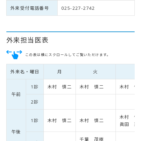
外来受付電話番号
025-227-2742
外来担当医表
この表は横にスクロールしてご覧いただけます。
外来名・曜日
月
火
1診
木村 慎二
木村 慎二
木村 慎
午前
2診
木村 慎二
1診
木村 慎二
木村 慎二
眞田 菜緒
午後
千葉 茂樹