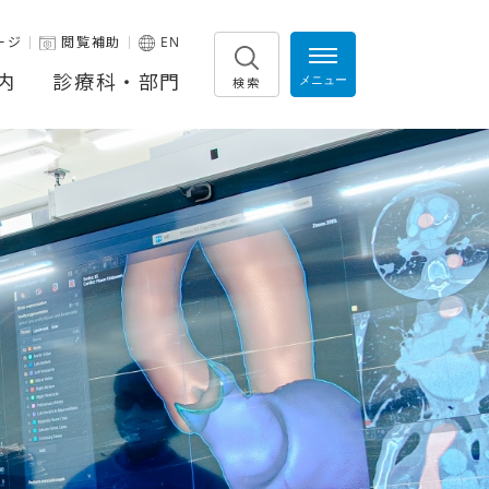
ージ
閲覧補助
EN
内
診療科・部門
検索