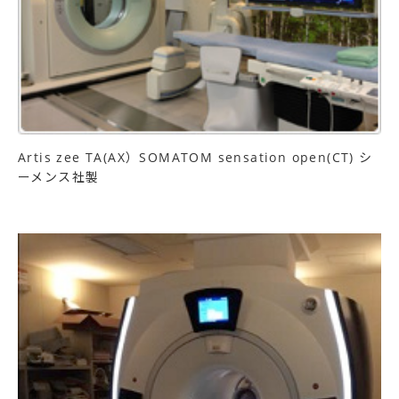
Artis zee TA(AX）SOMATOM sensation open(CT) シ
ーメンス社製