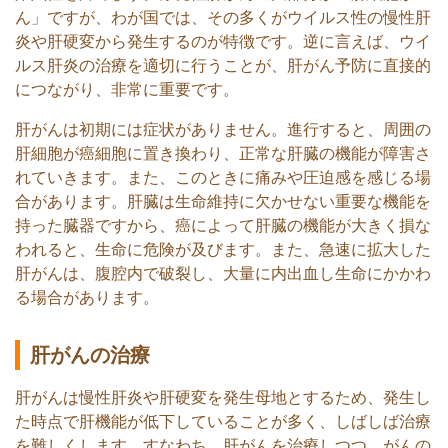
ん」ですが、わが国では、その多くがウイルス性の慢性肝
炎や肝硬変から発生するのが特徴です。逆に言えば、ウイ
ルス肝炎の治療を適切に行うことが、肝がん予防に直接的
につながり、非常に重要です。
肝がんは初期には症状がありません。進行すると、周囲の
肝細胞が癌細胞に置き換わり、正常な肝臓の機能が障害さ
れていきます。また、このときに痛みや圧迫感を感じる場
合があります。肝臓は生命維持に欠かせない重要な機能を
持った臓器ですから、癌によって肝臓の機能が大きく損な
われると、生命に危険が及びます。また、急速に拡大した
肝がんは、腹腔内で破裂し、大量に内出血し生命にかかわ
る場合があります。
肝がんの治療
肝がんは慢性肝炎や肝硬変を発生母地とするため、発生し
た時点で肝機能が低下していることが多く、しばしば治療
を難しくします。すなわち、肝がんを治療しつつ、がんの