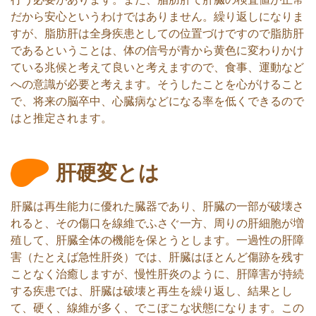
だから安心というわけではありません。繰り返しになりま
すが、脂肪肝は全身疾患としての位置づけですので脂肪肝
であるということは、体の信号が青から黄色に変わりかけ
ている兆候と考えて良いと考えますので、食事、運動など
への意識が必要と考えます。そうしたことを心がけること
で、将来の脳卒中、心臓病などになる率を低くできるので
はと推定されます。
肝硬変とは
肝臓は再生能力に優れた臓器であり、肝臓の一部が破壊さ
れると、その傷口を線維でふさぐ一方、周りの肝細胞が増
殖して、肝臓全体の機能を保とうとします。一過性の肝障
害（たとえば急性肝炎）では、肝臓はほとんど傷跡を残す
ことなく治癒しますが、慢性肝炎のように、肝障害が持続
する疾患では、肝臓は破壊と再生を繰り返し、結果とし
て、硬く、線維が多く、でこぼこな状態になります。この