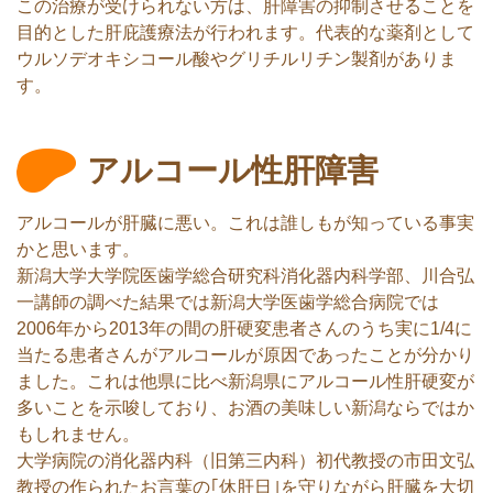
この治療が受けられない方は、肝障害の抑制させることを
目的とした肝庇護療法が行われます。代表的な薬剤として
ウルソデオキシコール酸やグリチルリチン製剤がありま
す。
アルコール性肝障害
アルコールが肝臓に悪い。これは誰しもが知っている事実
かと思います。
新潟大学大学院医歯学総合研究科消化器内科学部、川合弘
一講師の調べた結果では新潟大学医歯学総合病院では
2006年から2013年の間の肝硬変患者さんのうち実に1/4に
当たる患者さんがアルコールが原因であったことが分かり
ました。これは他県に比べ新潟県にアルコール性肝硬変が
多いことを示唆しており、お酒の美味しい新潟ならではか
もしれません。
大学病院の消化器内科（旧第三内科）初代教授の市田文弘
教授の作られたお言葉の｢休肝日｣を守りながら肝臓を大切