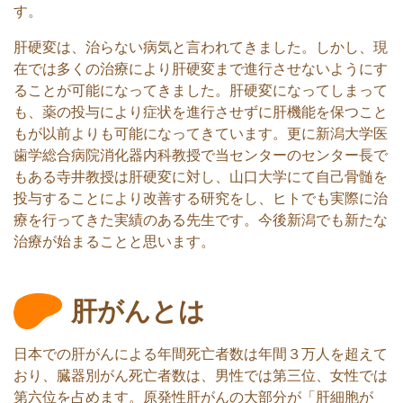
す。
肝硬変は、治らない病気と言われてきました。しかし、現
在では多くの治療により肝硬変まで進行させないようにす
ることが可能になってきました。肝硬変になってしまって
も、薬の投与により症状を進行させずに肝機能を保つこと
もが以前よりも可能になってきています。更に新潟大学医
歯学総合病院消化器内科教授で当センターのセンター長で
もある寺井教授は肝硬変に対し、山口大学にて自己骨髄を
投与することにより改善する研究をし、ヒトでも実際に治
療を行ってきた実績のある先生です。今後新潟でも新たな
治療が始まることと思います。
肝がんとは
日本での肝がんによる年間死亡者数は年間３万人を超えて
おり、臓器別がん死亡者数は、男性では第三位、女性では
第六位を占めます。原発性肝がんの大部分が「肝細胞が