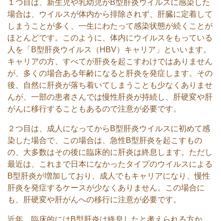
１つ目は、新生児や乳幼児がB型肝炎ウイルスに感染した
場合は、ウイルスが体内から排除されず、肝臓に定着して
しまうことが多く、一生にわたって感染状態が続くことが
ほとんどです。このように、体内にウイルスをもっている
人を「B型肝炎ウイルス（HBV）キャリア」といいます。
キャリアの方、すべてが肝炎を起こすわけではありません
が、多くの場合ある年齢になると肝炎を発症します。その
後、自然に肝炎が落ち着いてしまうことも少なくありませ
んが、一部の患者さんでは慢性肝炎が持続し、肝硬変や肝
がんに移行することもあるので注意が必要です。
２つ目は、成人になってからB型肝炎ウイルスに初めて感
染した場合で、この場合は、急性B型肝炎を起こすもの
の、大多数はその後に臨床的に肝炎は終息します。ただし
最近は、これまで日本になかったタイプのウイルスによる
B型肝炎が増加しており、成人でもキャリアになり、慢性
肝炎を発症するケースが少なくありません。この場合に
も、肝硬変や肝がんへの移行に注意が必要です。
近年、臨床的にはB型肝炎は終息したと考えられる方か