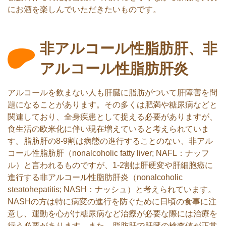
にお酒を楽しんでいただきたいものです。
非アルコール性脂肪肝、非
アルコール性脂肪肝炎
アルコールを飲まない人も肝臓に脂肪がついて肝障害を問
題になることがあります。その多くは肥満や糖尿病などと
関連しており、全身疾患として捉える必要がありますが、
食生活の欧米化に伴い現在増えていると考えられていま
す。脂肪肝の8-9割は病態の進行することのない、非アル
コール性脂肪肝（nonalcoholic fatty liver; NAFL：ナッフ
ル）と言われるものですが、1-2割は肝硬変や肝細胞癌に
進行する非アルコール性脂肪肝炎（nonalcoholic
steatohepatitis; NASH：ナッシュ）と考えられています。
NASHの方は特に病変の進行を防ぐために日頃の食事に注
意し、運動を心がけ糖尿病など治療が必要な際には治療を
行う必要があります。また、脂肪肝で肝臓の検査値が正常