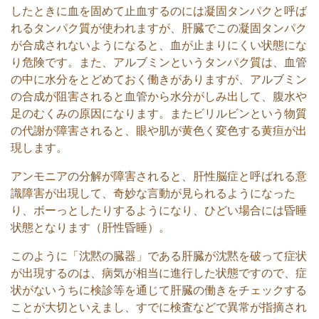
したときに血を固めて止血するのには凝固タンパクと呼ば
れるタンパク質が使われますが、肝臓でこの凝固タンパク
が合成されないようになると、血が止まりにくい状態にな
り危険です。また、アルブミンというタンパク質は、血管
の中に水分をとどめておく働きがありますが、アルブミン
の合成が阻害されると血管から水分がしみ出して、腹水や
足のむくみの原因になります。またビリルビンという物質
の代謝が障害されると、眼や肌が黄色く変色する黄疸が出
現します。
アンモニアの分解が障害されると、肝性脳症と呼ばれる意
識障害が出現して、奇妙な言動が見られるようになった
り、ボーっとしたりするようになり、ひどい場合には昏睡
状態となります（肝性昏睡）。
このように「沈黙の臓器」である肝臓が沈黙を破って症状
が出現するのは、病気が相当に進行した状態ですので、症
状がないうちに検診等を通じて肝臓の働きをチェックする
ことが大切といえまし、すでに検査などで異常が指摘され