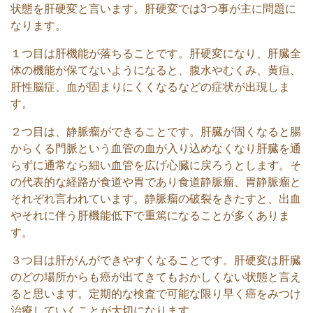
状態を肝硬変と言います。肝硬変では3つ事が主に問題に
なります。
１つ目は肝機能が落ちることです。肝硬変になり、肝臓全
体の機能が保てないようになると、腹水やむくみ、黄疸、
肝性脳症、血が固まりにくくなるなどの症状が出現しま
す。
２つ目は、静脈瘤ができることです。肝臓が固くなると腸
からくる門脈という血管の血が入り込めなくなり肝臓を通
らずに通常なら細い血管を広げ心臓に戻ろうとします。そ
の代表的な経路が食道や胃であり食道静脈瘤、胃静脈瘤と
それぞれ言われています。静脈瘤の破裂をきたすと、出血
やそれに伴う肝機能低下で重篤になることが多くありま
す。
３つ目は肝がんができやすくなることです。肝硬変は肝臓
のどの場所からも癌が出てきてもおかしくない状態と言え
ると思います。定期的な検査で可能な限り早く癌をみつけ
治療していくことが大切になります。